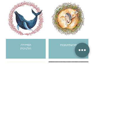
מכשפוטובות
הסידרה
הלטינית
מוציאה לאור
פנימהות -
קלפים