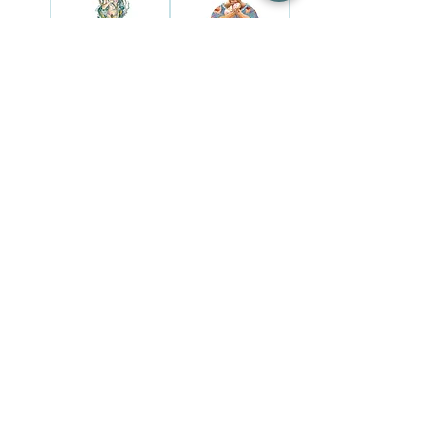
אמא אדמה
בת ים
מחיר
מחיר
מכשפות
שלווה
מחיר
מחיר
054-4529949
|
orianne@green-man.co.il